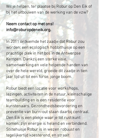
Wil je helpen, ter plaatse bij Robur op Den Eik of
bij het uitbouwen van de werking van de vzw?
Neem contact op met ons!
info@roburopdeneik.org
.
In 2011 ontkiemde het zaadje dat Robur zou
worden: een ecologisch hobbithuisje op een
prachtige plek in het bos in de Antwerpse
Kempen. Dankzij een sterke visie,
samenwerking en vele helpende handen van
over de hele wereld, groeide dit zaadje in tien
jaar tijd uit tot een forse, jonge boom.
Robur biedt een locatie voor workshops,
lezingen, activiteiten in de natuur, kleinschalige
teambuilding en is een residentie voor
kunstenaars. Gezondheidsbevordering en
preventie van burn-out staan daarbij centraal.
Den Eik is een plekje waar je tot rust kunt
komen: zijn energie is helend en verbindend.
Stiltehuisje Robur is in wezen robuust en
tegelijkertijd koesterend, en straalt