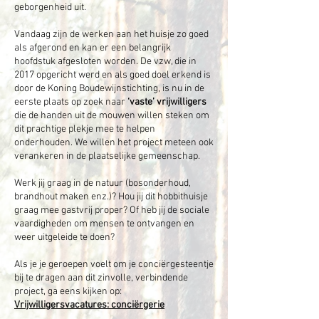
geborgenheid uit.
Vandaag zijn de werken aan het huisje zo goed
als afgerond en kan er een belangrijk
hoofdstuk afgesloten worden. De vzw, die in
2017 opgericht werd en als goed doel erkend is
door de Koning Boudewijnstichting, is nu in de
eerste plaats op zoek naar
‘vaste’ vrijwilligers
die de handen uit de mouwen willen steken om
dit prachtige plekje mee te helpen
onderhouden. We willen het project meteen ook
verankeren in de plaatselijke gemeenschap.
Werk jij graag in de natuur (bosonderhoud,
brandhout maken enz.)? Hou jij dit hobbithuisje
graag mee gastvrij proper? Of heb jij de sociale
vaardigheden om mensen te ontvangen en
weer uitgeleide te doen?
Als je je geroepen voelt om je conciërgesteentje
bij te dragen aan dit zinvolle, verbindende
project, ga eens kijken op:
Vrijwilligersvacatures: conciërgerie