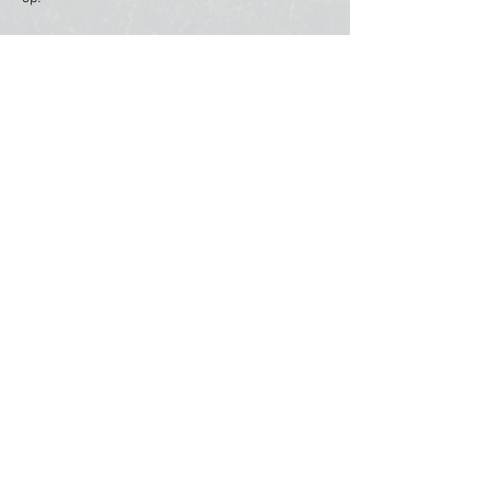
Contacteer ons
Adres: Lijsterpad 44, 2275 Gierle (Lille)
Om de stilte te bewaren, ben je welkom nadat je een
afspraak of reservatie maakte. Op onze
doe-mee-
weken
kan je zomaar komen aanwaaien.