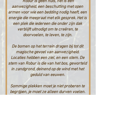
“Robur is geen huis, het is een
aanwezigheid, een beschutting met open
armen voor wie een bedding nodig heeft, een
energie die meepraat met elk gesprek. Het is
een plek die iedereen die onder zijn dak
verblijft uitnodigt om te creëren, te
doorvoelen, te leven, te zijn.
De bomen op het terrein dragen bij tot dit
magische gevoel van aanwezigheid.
Locaties hebben een ziel, en een stem. De
stem van Robur is die van het bos, geworteld
in zandgrond, deinend op de wind met het
geduld van eeuwen.
Sommige plekken moet je niet proberen te
begrijpen, je moet ze alleen durven voelen.
En durven toelaten dat ze jou, voelend,
veranderen. Ik wens iedereen een Robur-
ervaring toe.”
Kirstin Vanlierde,
schrijfster