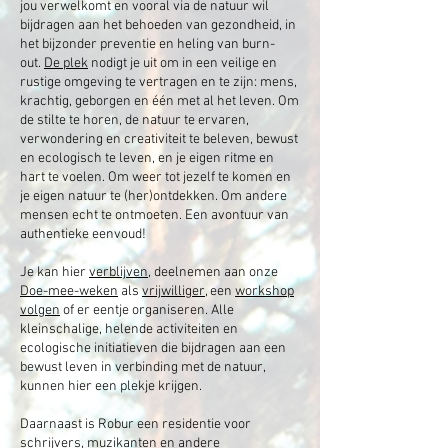
jou verwelkomt en vooral via de natuur wil
bijdragen aan het behoeden van gezondheid, in
het bijzonder preventie en heling van burn-
out.
De plek
nodigt je uit om in een veilige en
rustige omgeving te vertragen en te zijn: mens,
krachtig, geborgen en één met al het leven. Om
de stilte te horen, de natuur te ervaren,
verwondering en creativiteit te beleven, bewust
en ecologisch te leven, en je eigen ritme en
hart te voelen. Om weer tot jezelf te komen en
je eigen natuur te (her)ontdekken. Om andere
mensen echt te ontmoeten. Een avontuur van
authentieke eenvoud!
Je kan hier
verblijven
, deelnemen aan onze
Doe-mee-weken
als
vrijwilliger
, een
workshop
volgen
of er eentje organiseren. Alle
kleinschalige, helende activiteiten en
ecologische initiatieven die bijdragen aan een
bewust leven in verbinding met de natuur,
kunnen hier een plekje krijgen.
Daarnaast is Robur een residentie voor
schrijvers, muzikanten en andere